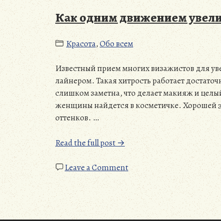
Как одним движением увели
Красота
,
Обо всем
Известный прием многих визажистов для уве
лайнером. Такая хитрость работает достаточ
слишком заметна, что делает макияж и целы
женщины найдется в косметичке. Хорошей э
оттенков. …
“Как
Read the full post →
одним
движением
on
Leave a Comment
увеличить
Как
губы”
одним
Posts
движением
увеличить