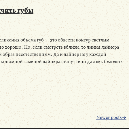
чить губы
личения объема губ — это обвести контур светлым
но хорошо. Но, если смотреть вблизи, то линия лайнера
й образ неестественным. Да и лайнер не у каждой
кономной заменой лайнера станут тени для век бежевых
Newer posts→